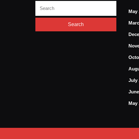
Search
May 
for:
Marc
Dece
Nove
Octo
Augu
July
June
May 