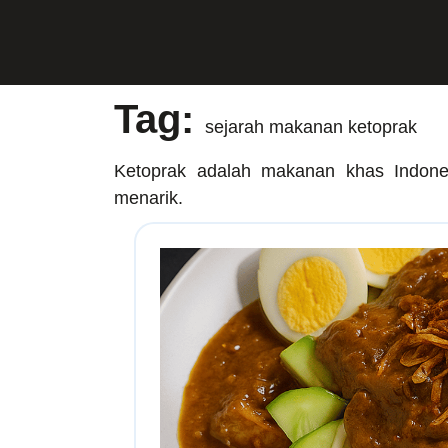
Skip
to
content
Tag:
sejarah makanan ketoprak
Ketoprak adalah makanan khas Indones
menarik.