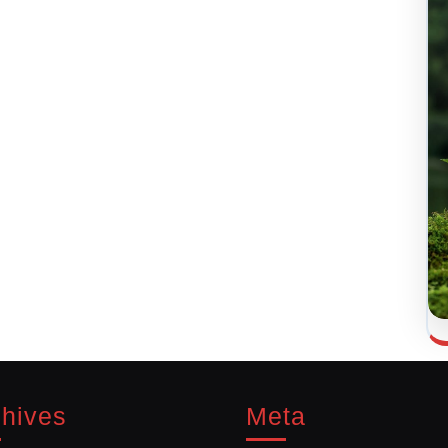
chives
Meta