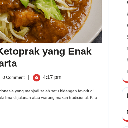
Ketoprak yang Enak
5
arta
Tempat
Makan
|
4:17 pm
0 Comment
Ketoprak
yang
t
Enak
dan
i lima di jalanan atau warung makan tradisional. Kira-
ak
Murah
di
Jakarta