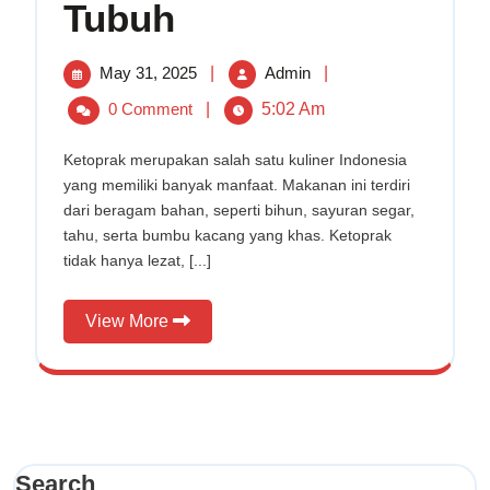
Manfaat
Tubuh
Ketoprak
Untuk
Kesehatan
May
Manfaat
May 31, 2025
|
Admin
|
Tubuh
31,
Ketoprak
0 Comment
|
5:02 Am
2025
Untuk
Kesehatan
Ketoprak merupakan salah satu kuliner Indonesia
Tubuh
yang memiliki banyak manfaat. Makanan ini terdiri
dari beragam bahan, seperti bihun, sayuran segar,
tahu, serta bumbu kacang yang khas. Ketoprak
tidak hanya lezat, [...]
View
View More
More
Search