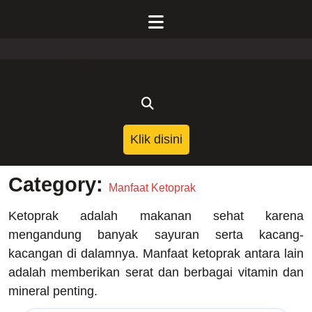
Skip
to
Open
content
Menu
Klik
Klik disini
Disini
Category:
Manfaat Ketoprak
Ketoprak adalah makanan sehat karena
mengandung banyak sayuran serta kacang-
kacangan di dalamnya. Manfaat ketoprak antara lain
adalah memberikan serat dan berbagai vitamin dan
mineral penting.