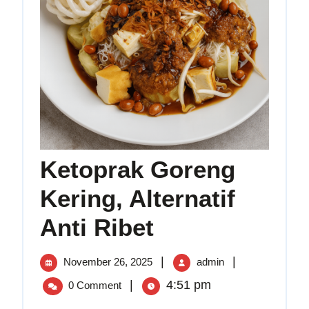
Ketoprak Goreng
Kering, Alternatif
Ketoprak
Anti Ribet
Goreng
Kering,
November
Ketoprak
|
|
November 26, 2025
Alternatif
admin
Anti
26,
Goreng
|
4:51 pm
0 Comment
Ribet
2025
Kering,