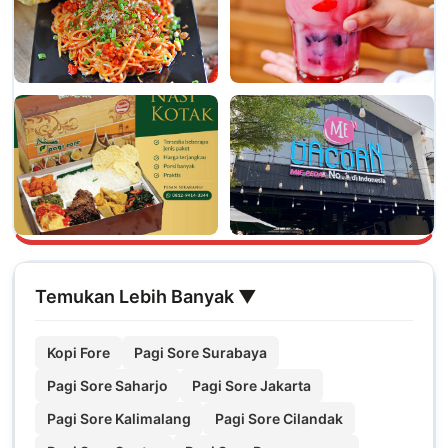
Temukan Lebih Banyak ▼
Kopi Fore
Pagi Sore Surabaya
Pagi Sore Saharjo
Pagi Sore Jakarta
Pagi Sore Kalimalang
Pagi Sore Cilandak