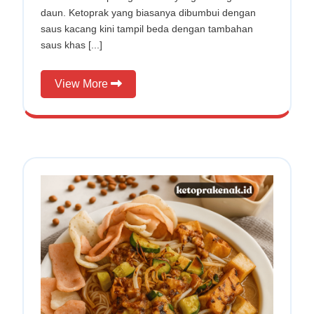
daun. Ketoprak yang biasanya dibumbui dengan
Manis
saus kacang kini tampil beda dengan tambahan
saus khas [...]
View
View More
More