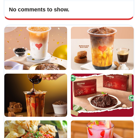
No comments to show.