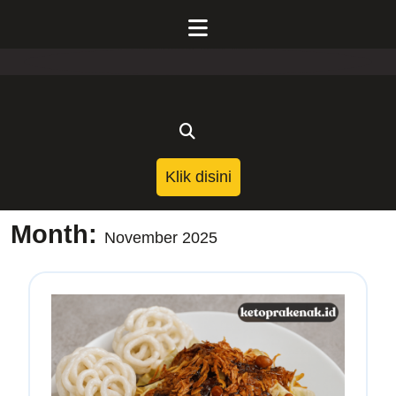
Skip
to
Open
content
Menu
Klik
Klik disini
disini
Month:
November 2025