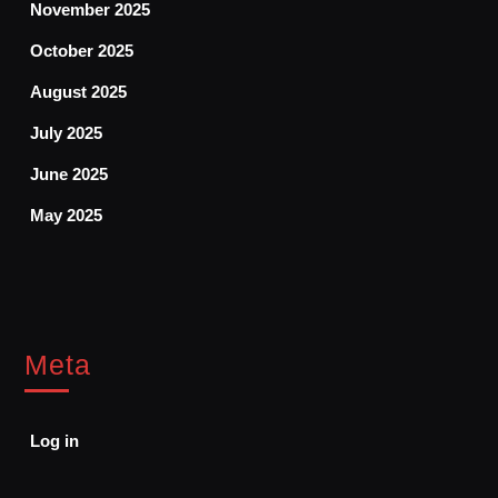
November 2025
October 2025
August 2025
July 2025
June 2025
May 2025
Meta
Log in