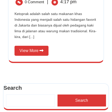
|
4:17 pm
0 Comment
Enak
2025
Makan
dan
Ketoprak
Ketoprak adalah salah satu makanan khas
Murah
Indonesia yang menjadi salah satu hidangan favorit
di
yang
Jakarta
di Jakarta dan biasanya dijual oleh pedagang kaki
Enak
lima di jalanan atau warung makan tradisional. Kira-
dan
kira, dari [...]
Murah
di
View
View More
Jakarta
More
Search
Search