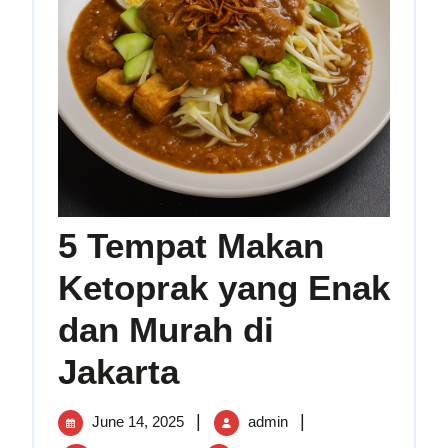
5 Tempat Makan
Ketoprak yang Enak
dan Murah di
5
Jakarta
Tempat
Makan
June
5
|
|
June 14, 2025
Ketoprak
admin
yang
14,
Tempat