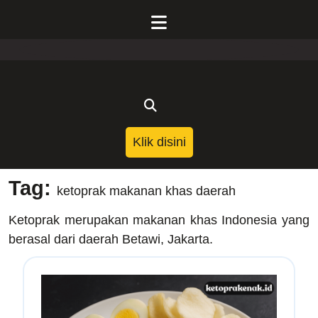
Skip
to
Open
content
Menu
Klik
Klik disini
disini
Tag:
ketoprak makanan khas daerah
Ketoprak merupakan makanan khas Indonesia yang
berasal dari daerah Betawi, Jakarta.