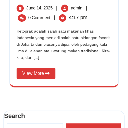
Makan
June
5
|
|
June 14, 2025
Ketoprak
admin
yang
14,
Tempat
|
4:17 pm
0 Comment
Enak
2025
Makan
dan
Ketoprak
Ketoprak adalah salah satu makanan khas
Murah
Indonesia yang menjadi salah satu hidangan favorit
di
yang
Jakarta
di Jakarta dan biasanya dijual oleh pedagang kaki
Enak
lima di jalanan atau warung makan tradisional. Kira-
dan
kira, dari [...]
Murah
di
View
View More
Jakarta
More
Search