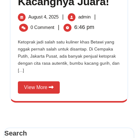
Kacangnya Juara!
Ketoprak
di
August
4
|
|
August 4, 2025
admin
Cempaka
Putih
4,
Ketoprak
|
6:46 pm
0 Comment
yang
2025
di
Bumbu
Cempaka
Ketoprak jadi salah satu kuliner khas Betawi yang
Kacangnya
nggak pernah salah untuk disantap. Di Cempaka
Putih
Juara!
Putih, Jakarta Pusat, ada banyak penjual ketoprak
yang
dengan cita rasa autentik, bumbu kacang gurih, dan
Bumbu
[...]
Kacangnya
Juara!
View
View More
More
Search