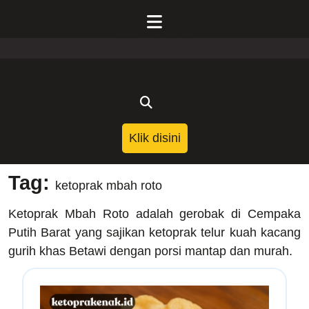
Skip
to
Open
content
Menu
Klik
Klik disini
disini
Tag:
ketoprak mbah roto
Ketoprak Mbah Roto adalah gerobak di Cempaka
Putih Barat yang sajikan ketoprak telur kuah kacang
gurih khas Betawi dengan porsi mantap dan murah.