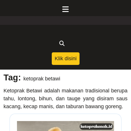
Skip
to
Open
content
Menu
Klik
Klik disini
disini
Tag:
ketoprak betawi
Ketoprak Betawi adalah makanan tradisional berupa
tahu, lontong, bihun, dan tauge yang disiram saus
kacang, kecap manis, dan taburan bawang goreng.