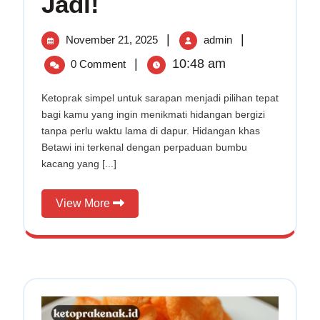
Jadi!
Simpel
untuk
November
Ketoprak
|
|
November 21, 2025
Sarapan,
admin
Cuma
21,
Simpel
|
10:48 am
0 Comment
15
2025
untuk
Menit
Sarapan,
Ketoprak simpel untuk sarapan menjadi pilihan tepat
Jadi!
bagi kamu yang ingin menikmati hidangan bergizi
Cuma
tanpa perlu waktu lama di dapur. Hidangan khas
15
Betawi ini terkenal dengan perpaduan bumbu
Menit
kacang yang [...]
Jadi!
View
View More
More