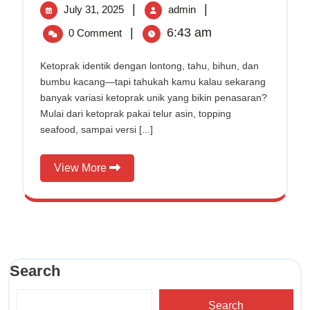
July
4
|
|
July 31, 2025
Unik
admin
yang
31,
Variasi
|
6:43 am
0 Comment
Wajib
2025
Ketoprak
Dicoba!
Unik
Ketoprak identik dengan lontong, tahu, bihun, dan
bumbu kacang—tapi tahukah kamu kalau sekarang
yang
banyak variasi ketoprak unik yang bikin penasaran?
Wajib
Mulai dari ketoprak pakai telur asin, topping
Dicoba!
seafood, sampai versi [...]
View
View More
More
Search
Search