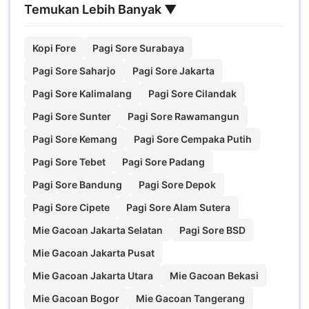
Temukan Lebih Banyak ▼
Kopi Fore
Pagi Sore Surabaya
Pagi Sore Saharjo
Pagi Sore Jakarta
Pagi Sore Kalimalang
Pagi Sore Cilandak
Pagi Sore Sunter
Pagi Sore Rawamangun
Pagi Sore Kemang
Pagi Sore Cempaka Putih
Pagi Sore Tebet
Pagi Sore Padang
Pagi Sore Bandung
Pagi Sore Depok
Pagi Sore Cipete
Pagi Sore Alam Sutera
Mie Gacoan Jakarta Selatan
Pagi Sore BSD
Mie Gacoan Jakarta Pusat
Mie Gacoan Jakarta Utara
Mie Gacoan Bekasi
Mie Gacoan Bogor
Mie Gacoan Tangerang