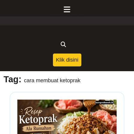
Skip
to
Open
content
Menu
Klik
Klik disini
disini
Tag:
cara membuat ketoprak