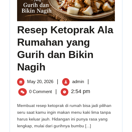
Resep Ketoprak Ala
Rumahan yang
Gurih dan Bikin
Resep
Nagih
Ketoprak
Ala
May
Resep
|
|
May 20, 2026
Rumahan
admin
yang
20,
Ketoprak
|
2:54 pm
0 Comment
Gurih
2026
Ala
dan
Rumahan
Membuat resep ketoprak di rumah bisa jadi pilihan
Bikin
seru saat kamu ingin makan menu kaki lima tanpa
Nagih
yang
harus keluar jauh. Hidangan ini punya rasa yang
Gurih
lengkap, mulai dari gurihnya bumbu [...]
dan